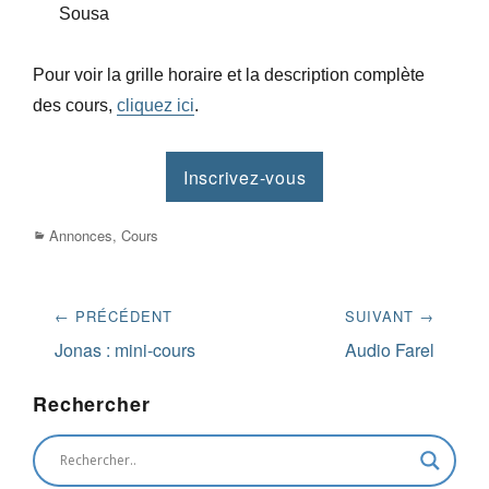
Sousa
Pour voir la grille horaire et la description complète
des cours,
cliquez ici
.
Inscrivez-vous
Categories
Annonces
,
Cours
Navigation
← PRÉCÉDENT
SUIVANT →
de
Previous
Next
Jonas : mini-cours
Audio Farel
post:
post:
l’article
Rechercher