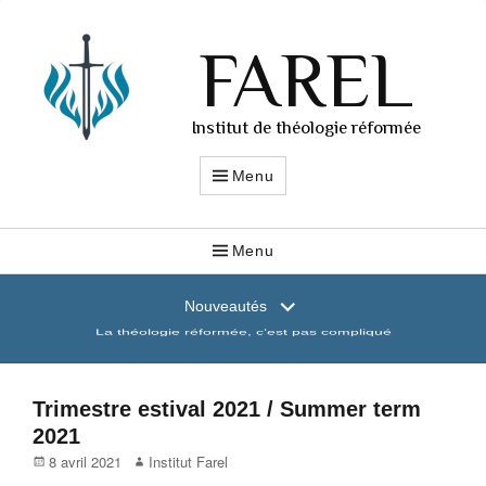
FAREL
Institut de théologie réformée
Menu
Menu
Nouveautés
La théologie réformée, c’est pas compliqué
Trimestre estival 2021 / Summer term
2021
Posted
Author
8 avril 2021
Institut Farel
on