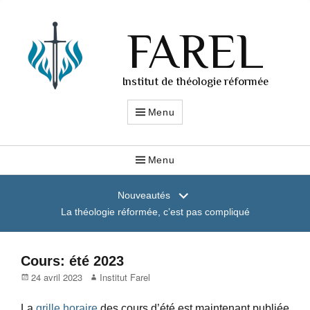
FAREL
Institut de théologie réformée
Menu
Menu
Nouveautés
La théologie réformée, c’est pas compliqué
Cours: été 2023
Posted
Author
24 avril 2023
Institut Farel
on
La
grille horaire
des cours d’été est maintenant publiée