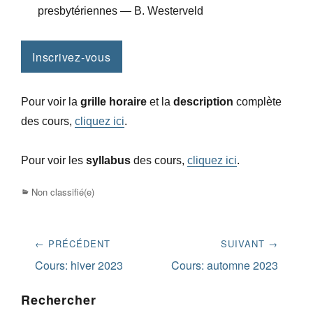
presbytériennes — B. Westerveld
Inscrivez-vous
Pour voir la
grille horaire
et la
description
complète
des cours,
cliquez ici
.
Pour voir les
syllabus
des cours,
cliquez ici
.
Categories
Non classifié(e)
Navigation
← PRÉCÉDENT
SUIVANT →
de
Previous
Next
Cours: hiver 2023
Cours: automne 2023
post:
post:
l’article
Rechercher