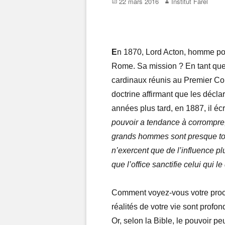
Posted
Author
22 mars 2016
Institut Farel
on
E
n 1870, Lord Acton, homme poli
Rome. Sa mission ? En tant que 
cardinaux réunis au Premier Co
doctrine affirmant que les déclar
années plus tard, en 1887, il éc
pouvoir a tendance à corrompre,
grands hommes sont presque to
n’exercent que de l’influence plu
que l’office sanctifie celui qui le
Comment voyez-vous votre proch
réalités de votre vie sont profo
Or, selon la Bible, le pouvoir peu