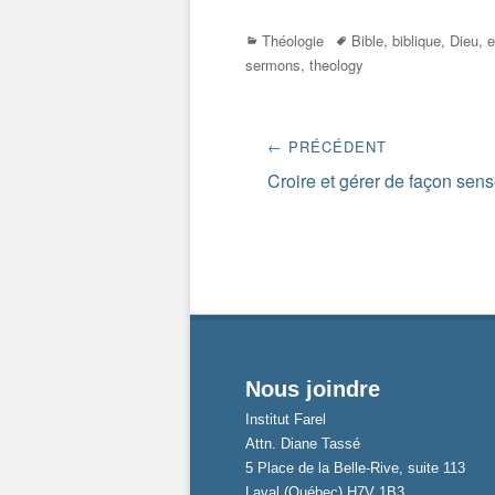
Categories
Tags
Théologie
Bible
,
biblique
,
Dieu
,
e
sermons
,
theology
Navigation
← PRÉCÉDENT
de
Previous
Croire et gérer de façon sens
post:
l’article
Nous joindre
Institut Farel
Attn. Diane Tassé
5 Place de la Belle-Rive, suite 113
Laval (Québec) H7V 1B3