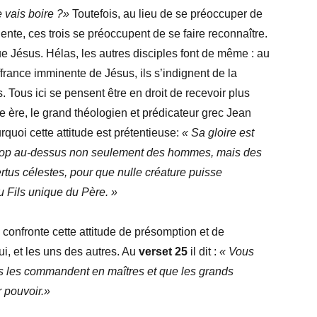
e vais boire ?»
Toutefois, au lieu de se préoccuper de
nte, ces trois se préoccupent de se faire reconnaître.
que Jésus. Hélas, les autres disciples font de même : au
france imminente de Jésus, ils s’indignent de la
s. Tous ici se pensent être en droit de recevoir plus
e ère, le grand théologien et prédicateur grec Jean
quoi cette attitude est prétentieuse:
« Sa gloire est
t trop au-dessus non seulement des hommes, mais des
rtus célestes, pour que nulle créature puisse
 Fils unique du Père. »
 confronte cette attitude de présomption et de
ui, et les uns des autres. Au
verset 25
il dit :
« Vous
s les commandent en maîtres et que les grands
r pouvoir.»