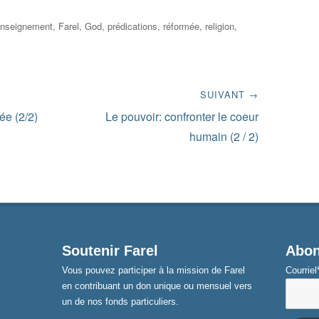
nseignement
,
Farel
,
God
,
prédications
,
réformée
,
religion
,
SUIVANT →
Next
ée (2/2)
Le pouvoir: confronter le coeur
post:
humain (2 / 2)
Soutenir Farel
Abon
Vous pouvez participer à la mission de Farel
Courriel
en contribuant un don unique ou mensuel vers
un de nos fonds particuliers.