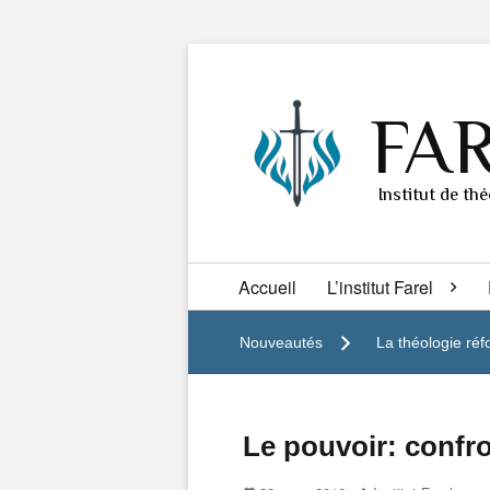
FA
Institut de th
Secondary
Accueil
L’institut Farel
menu
Nouveautés
La théologie ré
Le pouvoir: confro