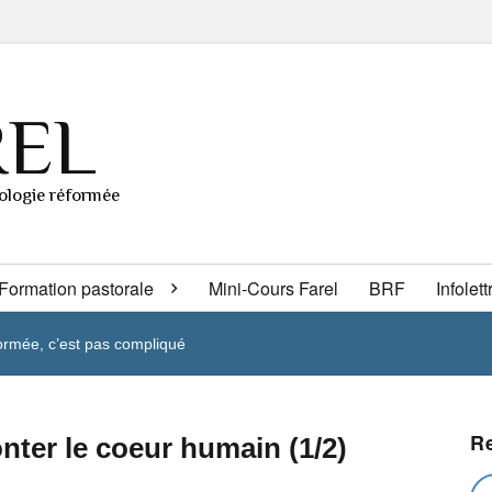
REL
éologie réformée
Formation pastorale
Mini-Cours Farel
BRF
Infolett
formée, c’est pas compliqué
R
nter le coeur humain (1/2)