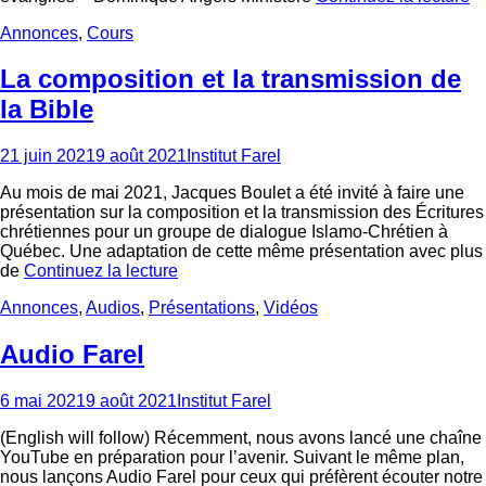
Categories
Annonces
,
Cours
La composition et la transmission de
la Bible
Posted
Author
21 juin 2021
9 août 2021
Institut Farel
on
Au mois de mai 2021, Jacques Boulet a été invité à faire une
présentation sur la composition et la transmission des Écritures
chrétiennes pour un groupe de dialogue Islamo-Chrétien à
Québec. Une adaptation de cette même présentation avec plus
de
Continuez la lecture
Categories
Annonces
,
Audios
,
Présentations
,
Vidéos
Audio Farel
Posted
Author
6 mai 2021
9 août 2021
Institut Farel
on
(English will follow) Récemment, nous avons lancé une chaîne
YouTube en préparation pour l’avenir. Suivant le même plan,
nous lançons Audio Farel pour ceux qui préfèrent écouter notre