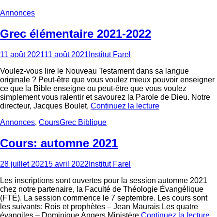
Categories
Annonces
Grec élémentaire 2021-2022
Posted
Author
11 août 2021
11 août 2021
Institut Farel
on
Voulez-vous lire le Nouveau Testament dans sa langue
originale ? Peut-être que vous voulez mieux pouvoir enseigner
ce que la Bible enseigne ou peut-être que vous voulez
simplement vous ralentir et savourez la Parole de Dieu. Notre
directeur, Jacques Boulet,
Continuez la lecture
Categories
Tags
Annonces
,
Cours
Grec Biblique
Cours: automne 2021
Posted
Author
28 juillet 2021
5 avril 2022
Institut Farel
on
Les inscriptions sont ouvertes pour la session automne 2021
chez notre partenaire, la Faculté de Théologie Évangélique
(FTÉ). La session commence le 7 septembre. Les cours sont
les suivants: Rois et prophètes – Jean Maurais Les quatre
évangiles – Dominique Angers Ministère
Continuez la lecture