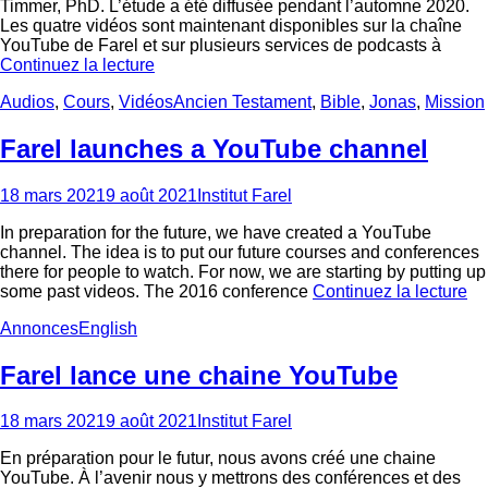
Timmer, PhD. L’étude a été diffusée pendant l’automne 2020.
Les quatre vidéos sont maintenant disponibles sur la chaîne
YouTube de Farel et sur plusieurs services de podcasts à
Continuez la lecture
Categories
Tags
Audios
,
Cours
,
Vidéos
Ancien Testament
,
Bible
,
Jonas
,
Mission
Farel launches a YouTube channel
Posted
Author
18 mars 2021
9 août 2021
Institut Farel
on
In preparation for the future, we have created a YouTube
channel. The idea is to put our future courses and conferences
there for people to watch. For now, we are starting by putting up
some past videos. The 2016 conference
Continuez la lecture
Categories
Tags
Annonces
English
Farel lance une chaine YouTube
Posted
Author
18 mars 2021
9 août 2021
Institut Farel
on
En préparation pour le futur, nous avons créé une chaine
YouTube. À l’avenir nous y mettrons des conférences et des