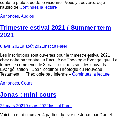
contenu plutôt que de le visionner. Vous y trouverez déjà
l’audio de
Continuez la lecture
Categories
Annonces
,
Audios
Trimestre estival 2021 / Summer term
2021
Posted
Author
8 avril 2021
9 août 2021
Institut Farel
on
Les inscriptions sont ouvertes pour le trimestre estival 2021
chez notre partenaire, la Faculté de Théologie Évangélique. Le
trimestre commence le 3 mai. Les cours sont les suivants:
Évangélisation – Jean Zoellner Théologie du Nouveau
Testament II : Théologie paulinienne –
Continuez la lecture
Categories
Annonces
,
Cours
Jonas : mini-cours
Posted
Author
25 mars 2021
9 mars 2022
Institut Farel
on
Voici un mini-cours en 4 parties du livre de Jonas par Daniel