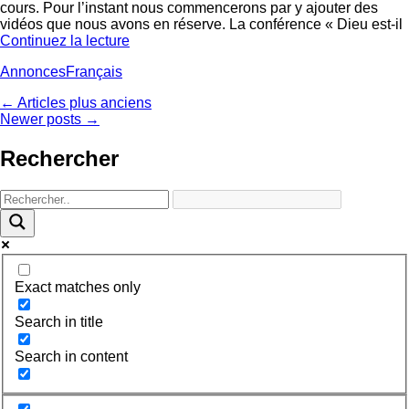
cours. Pour l’instant nous commencerons par y ajouter des
vidéos que nous avons en réserve. La conférence « Dieu est-il
Continuez la lecture
Categories
Tags
Annonces
Français
Post
←
Articles plus anciens
Newer posts
→
navigation
Rechercher
Exact matches only
Search in title
Search in content