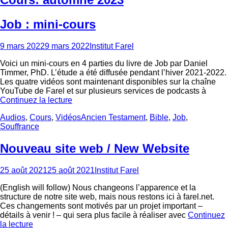
Job : mini-cours
Posted
Author
9 mars 2022
9 mars 2022
Institut Farel
on
Voici un mini-cours en 4 parties du livre de Job par Daniel
Timmer, PhD. L’étude a été diffusée pendant l’hiver 2021-2022.
Les quatre vidéos sont maintenant disponibles sur la chaîne
YouTube de Farel et sur plusieurs services de podcasts à
Continuez la lecture
Categories
Tags
Audios
,
Cours
,
Vidéos
Ancien Testament
,
Bible
,
Job
,
Souffrance
Nouveau site web / New Website
Posted
Author
25 août 2021
25 août 2021
Institut Farel
on
(English will follow) Nous changeons l’apparence et la
structure de notre site web, mais nous restons ici à farel.net.
Ces changements sont motivés par un projet important –
détails à venir ! – qui sera plus facile à réaliser avec
Continuez
la lecture