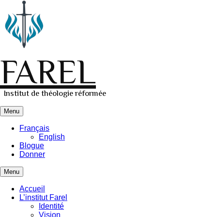
Skip
to
content
FAREL
Institut de théologie réformée
Menu
Primary
Français
English
menu
Blogue
Donner
Menu
Secondary
Accueil
L’institut Farel
menu
Identité
Vision